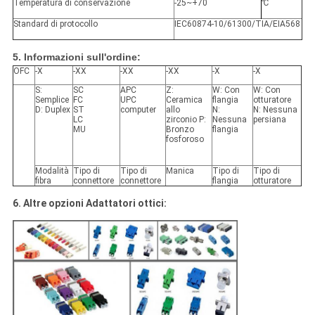
Temperatura di conservazione
-25~+70
℃
Standard di protocollo
IEC60874-10/61300/TIA/EIA568
5. Informazioni sull'ordine:
OFC
-X
-XX
-XX
-XX
-X
-X
S:
SC
APC
Z:
W: Con
W: Con
Semplice
FC
UPC
Ceramica
flangia
otturatore
D: Duplex
ST
computer
allo
N:
N: Nessuna
LC
zirconio P:
Nessuna
persiana
MU
Bronzo
flangia
fosforoso
Modalità
Tipo di
Tipo di
Manica
Tipo di
Tipo di
fibra
connettore
connettore
flangia
otturatore
6. Altre opzioni Adattatori ottici: