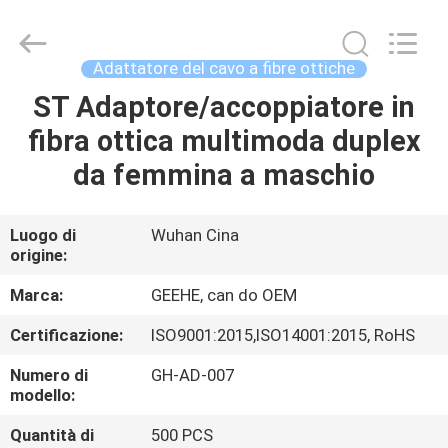
Wuhan
Geehe
Optical
Communication
Co.,ltd.
Adattatore del cavo a fibre ottiche
All
Rights
ST Adaptore/accoppiatore in
CASA
Reserved.
Developed
by
fibra ottica multimoda duplex
ECER
PRODOTTI
da femmina a maschio
CIRCA
Luogo di
Wuhan Cina
origine:
NOI
Marca:
GEEHE, can do OEM
GIRO
Certificazione:
ISO9001:2015,ISO14001:2015, RoHS
DELLA
Numero di
GH-AD-007
FABBRICA
modello:
Quantità di
500 PCS