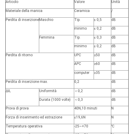
Articolo
Valore
Unità
Materiale della manica
Ceramica
/
Perdita di inserzione
Maschio
Tip.
≤ 0,5
dB
minimo
≤ 0,2
dB
Femmina
Tip.
≤ 0,3
dB
minimo
≤ 0,2
dB
Perdita di ritorno
UPC
≥50
dB
APC
≥60
dB
computer
≥35
dB
Perdita di inserzione max.
0,2
dB
∆IL
Uniformità
＜
0,2
dB
Durata (1000 volte)
＜
0,3
dB
Prova di prova
40N,10 minuti
N
Forza di inserimento ed estrazione
≤19,6N
N
Temperatura operativa
-25~+70
℃