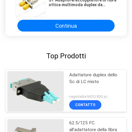
ST Adaptore/accoppiatore in fibra
ottica multimoda duplex da
femmina a maschio
Continua
Top Prodotti
Adattatore duplex dello
Sc di LC misto
negotiable MOQ:800 pc
CONTATTO
62.5/125 FC
all'adattatore della fibra