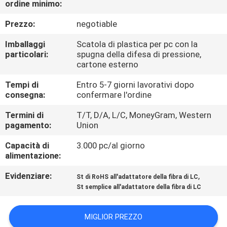
ordine minimo:
CONTROLLO
DI
Prezzo:
negotiable
QUALITÀ
Imballaggi
Scatola di plastica per pc con la
particolari:
spugna della difesa di pressione,
cartone esterno
CONTATTICI
Tempi di
Entro 5-7 giorni lavorativi dopo
consegna:
confermare l'ordine
NOTIZIE
Termini di
T/T, D/A, L/C, MoneyGram, Western
pagamento:
Union
CASI
Capacità di
3.000 pc/al giorno
alimentazione:
MAPPA
Evidenziare:
,
St di RoHS all'adattatore della fibra di LC
DEL
St semplice all'adattatore della fibra di LC
SITO
MIGLIOR PREZZO