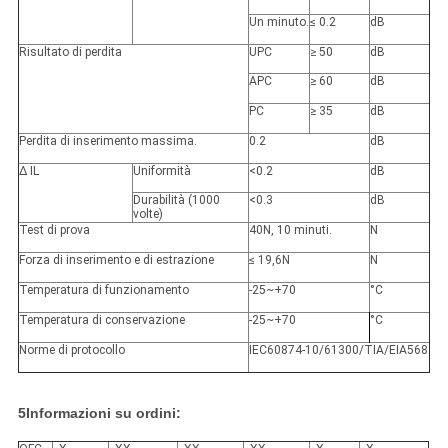
Un minuto.
≤ 0.2
dB
Risultato di perdita
UPC
≥ 50
dB
APC
≥ 60
dB
PC
≥ 35
dB
Perdita di inserimento massima.
0.2
dB
∆ IL
Uniformità
<
0.2
dB
Durabilità (1000
<
0.3
dB
volte)
Test di prova
40N, 10 minuti.
N
Forza di inserimento e di estrazione
≤ 19,6N
N
Temperatura di funzionamento
-25~+70
°C
Temperatura di conservazione
-25~+70
°C
Norme di protocollo
IEC60874-10/61300/TIA/EIA568
5Informazioni su ordini: