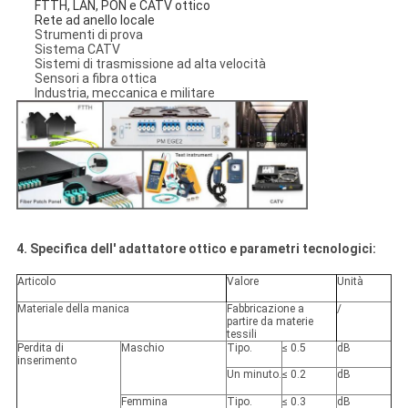
FTTH, LAN, PON e CATV ottico
Rete ad anello locale
Strumenti di prova
Sistema CATV
Sistemi di trasmissione ad alta velocità
Sensori a fibra ottica
Industria, meccanica e militare
4. Specifica dell' adattatore ottico e parametri tecnologici:
Articolo
Valore
Unità
Materiale della manica
Fabbricazione a
/
partire da materie
tessili
Perdita di
Maschio
Tipo.
≤ 0.5
dB
inserimento
Un minuto.
≤ 0.2
dB
Femmina
Tipo.
≤ 0.3
dB