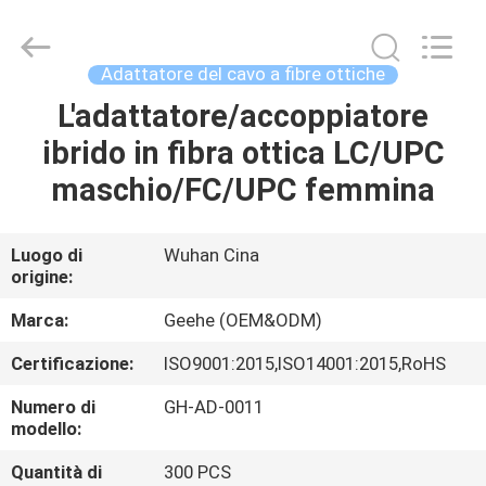
Wuhan
Geehe
Optical
Communication
Co.,ltd.
Adattatore del cavo a fibre ottiche
All
Rights
L'adattatore/accoppiatore
CASA
Reserved.
Developed
by
ibrido in fibra ottica LC/UPC
ECER
PRODOTTI
maschio/FC/UPC femmina
CIRCA
Luogo di
Wuhan Cina
origine:
NOI
Marca:
Geehe (OEM&ODM)
GIRO
Certificazione:
ISO9001:2015,ISO14001:2015,RoHS
DELLA
Numero di
GH-AD-0011
FABBRICA
modello:
Quantità di
300 PCS