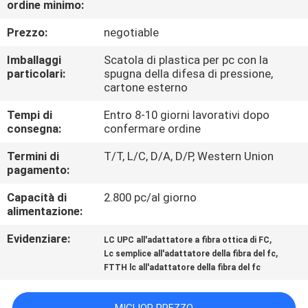
ordine minimo:
CONTROLLO
DI
Prezzo:
negotiable
QUALITÀ
Imballaggi
Scatola di plastica per pc con la
particolari:
spugna della difesa di pressione,
cartone esterno
CONTATTICI
Tempi di
Entro 8-10 giorni lavorativi dopo
consegna:
confermare ordine
NOTIZIE
Termini di
T/T, L/C, D/A, D/P, Western Union
pagamento:
CASI
Capacità di
2.800 pc/al giorno
alimentazione:
MAPPA
Evidenziare:
,
LC UPC all'adattatore a fibra ottica di FC
DEL
,
Lc semplice all'adattatore della fibra del fc
FTTH lc all'adattatore della fibra del fc
SITO