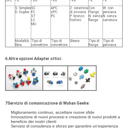
OFC
- X.
- XX
- XX
- XX
- X.
- X.
S: Simplex
SC
APC
Z: ceramica
Con
W: con
D: Duplex
FC
UPC
di zirconia
Flange
persiana
ST
PC
P: bronzo
N: senza
N: senza
LC
fosforo
flange
serratura
MU
Modalità
Tipo di
Tipo di
Sleeve
Tipo di
Tipo di
fibra
connettore
connettore
flange
persiana
6.Altre opzioni Adapter ottici:
7Servizio di comunicazione di Wuhan Geehe:
Miglioramento continuo; accettare nuove sfide
Innovazione di nuovi processi e creazione di nuovi prodotti a
beneficio dei nostri clienti
Servizio di consulenza e sforzo per garantire un'esperienza