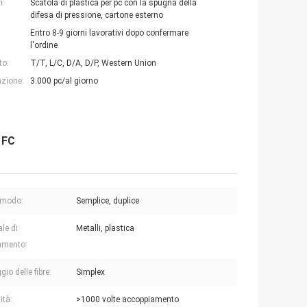
i:
Scatola di plastica per pc con la spugna della
difesa di pressione, cartone esterno
Entro 8-9 giorni lavorativi dopo confermare
l'ordine
to:
T/T, L/C, D/A, D/P, Western Union
azione:
3.000 pc/al giorno
 FC
i modo:
Semplice, duplice
le di
Metalli, plastica
amento:
io delle fibre:
Simplex
ità:
>1000 volte accoppiamento