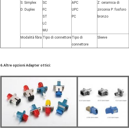
S: Simplex
SC
APC
Z: ceramica di
D: Duplex
FC
UPC
zirconia P: fosforo
ST
PC
bronzo
LC
MU
Modalità fibra
Tipo di connettore
Tipo di
Sleeve
connettore
6.Altre opzioni Adapter ottici: