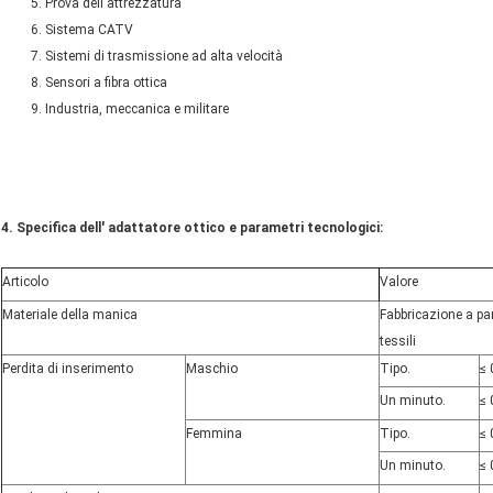
Prova dell'attrezzatura
Sistema CATV
Sistemi di trasmissione ad alta velocità
Sensori a fibra ottica
Industria, meccanica e militare
4. Specifica dell' adattatore ottico e parametri tecnologici:
Articolo
Valore
Materiale della manica
Fabbricazione a par
tessili
Perdita di inserimento
Maschio
Tipo.
≤ 
Un minuto.
≤ 
Femmina
Tipo.
≤ 
Un minuto.
≤ 