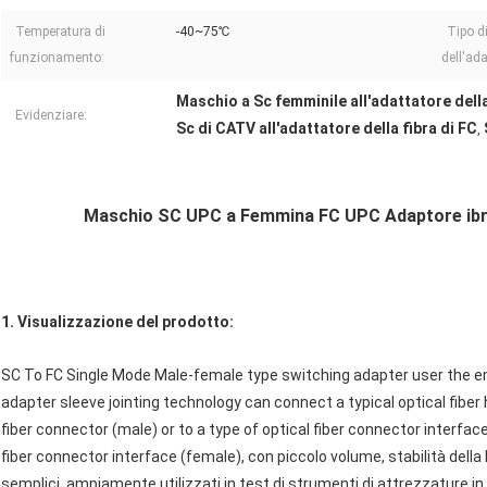
Temperatura di
-40~75℃
Tipo d
funzionamento:
dell'ada
Maschio a Sc femminile all'adattatore della
Evidenziare:
Sc di CATV all'adattatore della fibra di FC
,
Maschio SC UPC a Femmina FC UPC Adaptore ibrid
1. Visualizzazione del prodotto:
SC To FC Single Mode Male-female type switching adapter user the emb
adapter sleeve jointing technology can connect a typical optical fiber
fiber connector (male) or to a type of optical fiber connector interfac
fiber connector interface (female), con piccolo volume, stabilità della l
semplici, ampiamente utilizzati in test di strumenti di attrezzature in 