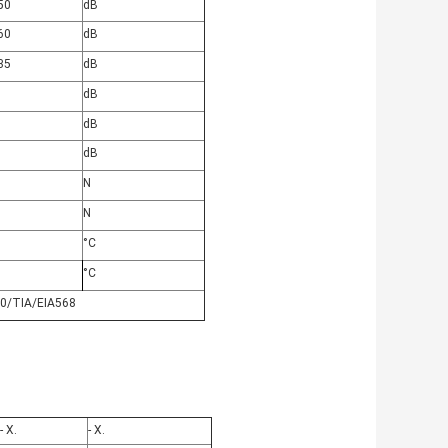
50
dB
60
dB
35
dB
dB
dB
dB
N
N
°C
°C
0/TIA/EIA568
- X.
- X.