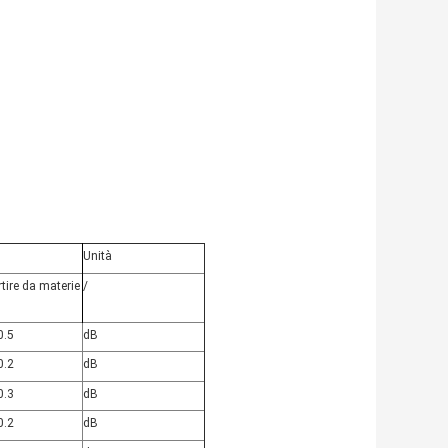
Unità
tire da materie
/
0.5
dB
0.2
dB
0.3
dB
0.2
dB