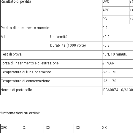
Risultato di perdita
UPC
≥ 
APC
≥ 
PC
≥ 
Perdita di inserimento massima.
0.2
∆ IL
Uniformità
<
0.2
Durabilità (1000 volte)
<
0.3
Test di prova
40N, 10 minuti.
Forza di inserimento e di estrazione
≤ 19,6N
Temperatura di funzionamento
-25~+70
Temperatura di conservazione
-25~+70
Norme di protocollo
IEC60874-10/6130
5Informazioni su ordini:
OFC
- X.
- XX
- XX
- XX