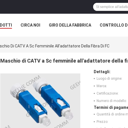
DOTTI
CIRCA NOI
GIRO DELLA FABBRICA
CONTROLLO DI
chio Di CATV A Sc Femminile All'adattatore Della Fibra Di FC
Maschio di CATV a Sc femminile all'adattatore della fi
Dettagli:
Luogo di origine:
Marca:
Certificazione:
Numero di modello:
Termini di pagame
Quantità di ordine 
Prezzo: