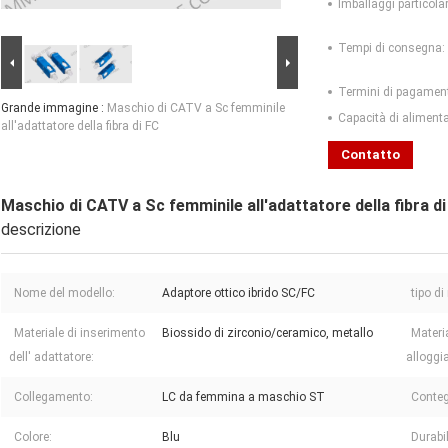
Imballaggi particolar
Tempi di consegna:
Termini di pagamen
Grande immagine :
Maschio di CATV a Sc femminile
Capacità di aliment
all'adattatore della fibra di FC
Contatto
Maschio di CATV a Sc femminile all'adattatore della fibra di
descrizione
Nome del modello:
Adaptore ottico ibrido SC/FC
tipo d
Materiale di inserimento
Biossido di zirconio/ceramico, metallo
Materia
dell' adattatore:
alloggi
Collegamento:
LC da femmina a maschio ST
Contegg
Colore:
Blu
Durabil