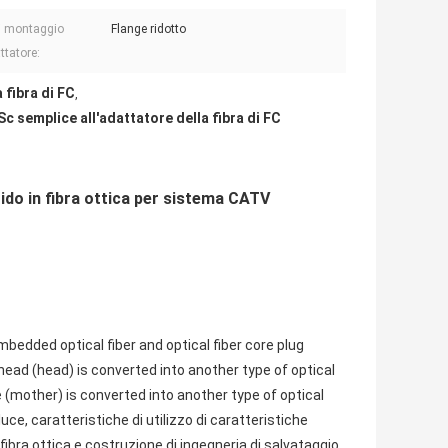
i montaggio
Flange ridotto
ttatore:
 fibra di FC
,
Sc semplice all'adattatore della fibra di FC
o in fibra ottica per sistema CATV
edded optical fiber and optical fiber core plug
 head (head) is converted into another type of optical
e (mother) is converted into another type of optical
uce, caratteristiche di utilizzo di caratteristiche
fibra ottica e costruzione di ingegneria di salvataggio