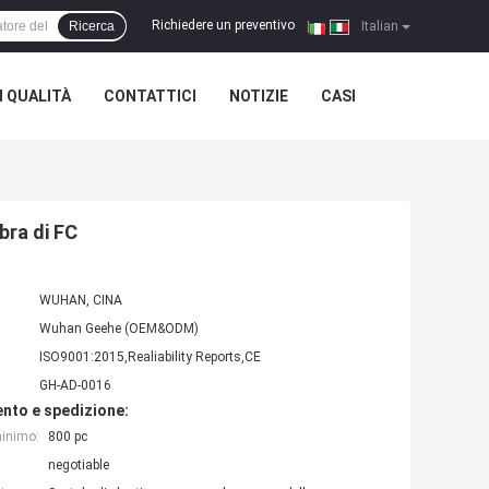
Richiedere un preventivo
Ricerca
|
Italian
 QUALITÀ
CONTATTICI
NOTIZIE
CASI
bra di FC
WUHAN, CINA
Wuhan Geehe (OEM&ODM)
ISO9001:2015,Realiability Reports,CE
GH-AD-0016
nto e spedizione:
minimo:
800 pc
negotiable