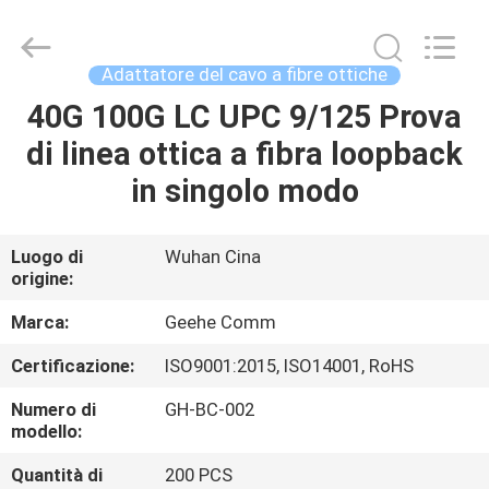
Wuhan
Geehe
Optical
Communication
Co.,ltd.
Adattatore del cavo a fibre ottiche
All
Rights
40G 100G LC UPC 9/125 Prova
CASA
Reserved.
Developed
by
di linea ottica a fibra loopback
ECER
PRODOTTI
in singolo modo
CIRCA
Luogo di
Wuhan Cina
origine:
NOI
Marca:
Geehe Comm
GIRO
Certificazione:
ISO9001:2015, ISO14001, RoHS
DELLA
Numero di
GH-BC-002
FABBRICA
modello:
Quantità di
200 PCS