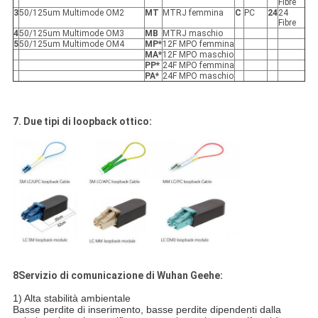
Fibre
3
50/125um Multimode OM2
MT
MTRJ femmina
C
PC
24
24
Fibre
4
50/125um Multimode OM3
MB
MTRJ maschio
5
50/125um Multimode OM4
MP*
12F MPO femmina
MA*
12F MPO maschio
PP*
24F MPO femmina
PA*
24F MPO maschio
7. Due tipi di loopback ottico:
8Servizio di comunicazione di Wuhan Geehe:
1) Alta stabilità ambientale
Basse perdite di inserimento, basse perdite dipendenti dalla