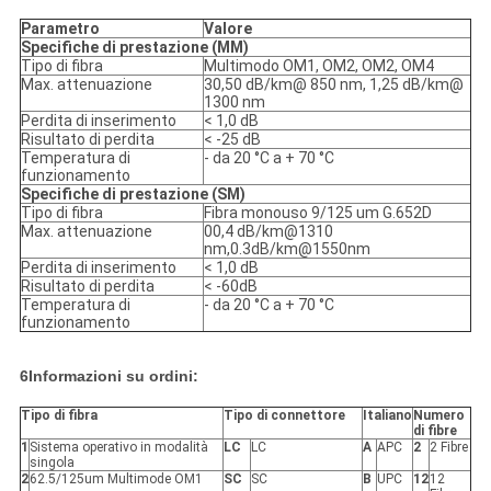
Parametro
Valore
Specifiche di prestazione (MM)
Tipo di fibra
Multimodo OM1, OM2, OM2, OM4
Max. attenuazione
30,50 dB/km@ 850 nm, 1,25 dB/km@
1300 nm
Perdita di inserimento
< 1,0 dB
Risultato di perdita
< -25 dB
Temperatura di
- da 20 °C a + 70 °C
funzionamento
Specifiche di prestazione (SM)
Tipo di fibra
Fibra monouso 9/125 um G.652D
Max. attenuazione
00,4 dB/km@1310
nm,0.3dB/km@1550nm
Perdita di inserimento
< 1,0 dB
Risultato di perdita
< -60dB
Temperatura di
- da 20 °C a + 70 °C
funzionamento
6Informazioni su ordini:
Tipo di fibra
Tipo di connettore
Italiano
Numero
di fibre
1
Sistema operativo in modalità
LC
LC
A
APC
2
2 Fibre
singola
2
62.5/125um Multimode OM1
SC
SC
B
UPC
12
12