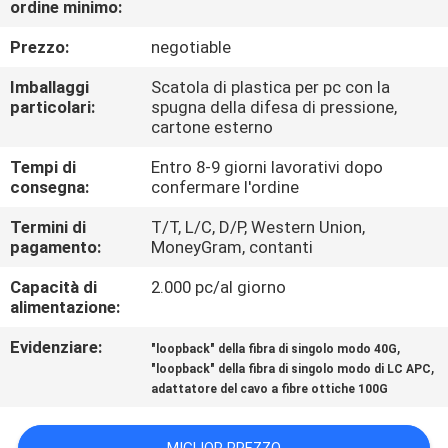
ordine minimo:
CONTROLLO
DI
Prezzo:
negotiable
QUALITÀ
Imballaggi
Scatola di plastica per pc con la
particolari:
spugna della difesa di pressione,
cartone esterno
CONTATTICI
Tempi di
Entro 8-9 giorni lavorativi dopo
consegna:
confermare l'ordine
NOTIZIE
Termini di
T/T, L/C, D/P, Western Union,
pagamento:
MoneyGram, contanti
CASI
Capacità di
2.000 pc/al giorno
alimentazione:
MAPPA
Evidenziare:
,
"loopback" della fibra di singolo modo 40G
DEL
,
"loopback" della fibra di singolo modo di LC APC
adattatore del cavo a fibre ottiche 100G
SITO