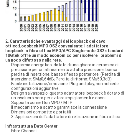
2. Caratteristiche e vantaggi del loopback del cavo
ottico
:
Loopback MPO OS2 conveniente: l'adattatore
loopback in fibra ottica MPO/APC Singlemode OS2 standard
10Gtek offre un modo economico per risolvere i problemi di
un nodo difettoso nella rete.
Risparmio energetico: dotato di una ghiera in ceramica di
precisione per un allineamento ad alta precisione, bassa
perdita di inserzione, basso riflesso posteriore. (Perdita di
inserzione: SM≤0,64dB; Perdita di ritorno: SM≥50,3dB)
Facile installazione/rimozione: Plug and play, non richiede
configurazioni aggiuntive.
Design salvaspazio: questo adattatore loopback è dotato di
un involucro nero per evitare impigliamenti e danni
Supporta connettori MPO / MTP
Il meccanismo a scatto garantisce la connessione
Dimensioni compatte e portatili
3. Applicazioni dell'adattatore di retroazione in fibra ottica:
Infrastruttura Data Center
Fibre Channel