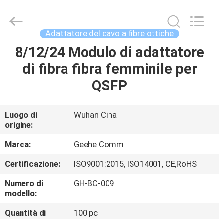
Wuhan
Geehe
Optical
Communication
Co.,ltd.
Adattatore del cavo a fibre ottiche
All
Rights
Reserved.
8/12/24 Modulo di adattatore
CASA
Developed
by
di fibra fibra femminile per
ECER
PRODOTTI
QSFP
CIRCA
Luogo di
Wuhan Cina
origine:
NOI
Marca:
Geehe Comm
GIRO
Certificazione:
ISO9001:2015, ISO14001, CE,RoHS
DELLA
Numero di
GH-BC-009
FABBRICA
modello:
Quantità di
100 pc