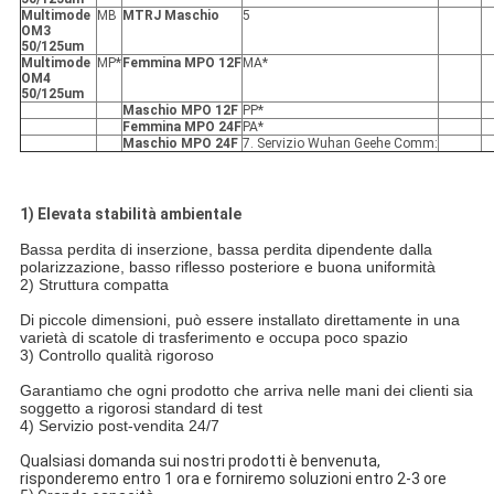
Multimode
MB
MTRJ Maschio
5
OM3
50/125um
Multimode
MP*
Femmina MPO 12F
MA*
OM4
50/125um
Maschio MPO 12F
PP*
Femmina MPO 24F
PA*
Maschio MPO 24F
7. Servizio Wuhan Geehe Comm:
1) Elevata stabilità ambientale
Bassa perdita di inserzione, bassa perdita dipendente dalla
polarizzazione, basso riflesso posteriore e buona uniformità
2) Struttura compatta
Di piccole dimensioni, può essere installato direttamente in una
varietà di scatole di trasferimento e occupa poco spazio
3) Controllo qualità rigoroso
Garantiamo che ogni prodotto che arriva nelle mani dei clienti sia
soggetto a rigorosi standard di test
4) Servizio post-vendita 24/7
Qualsiasi domanda sui nostri prodotti è benvenuta,
risponderemo entro 1 ora e forniremo soluzioni entro 2-3 ore