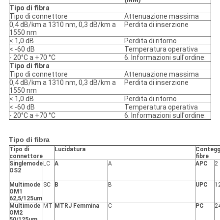
Tipo di fibra
Tipo di connettore
Attenuazione massima
0,4 dB/km a 1310 nm, 0,3 dB/km a
Perdita di inserzione
1550 nm
< 1,0 dB
Perdita di ritorno
< -60 dB
Temperatura operativa
- 20°C a +70 °C
6. Informazioni sull'ordine:
Tipo di fibra
Tipo di connettore
Attenuazione massima
0,4 dB/km a 1310 nm, 0,3 dB/km a
Perdita di inserzione
1550 nm
< 1,0 dB
Perdita di ritorno
< -60 dB
Temperatura operativa
- 20°C a +70 °C
6. Informazioni sull'ordine:
Tipo di fibra
Tipo di
Lucidatura
Contegg
connettore
fibre
Singlemode
LC
A
A
APC
2
OS2
Multimode
SC
B
B
UPC
1
OM1
62,5/125um
Multimode
MT
MTRJ Femmina
C
PC
2
OM2
50/125um