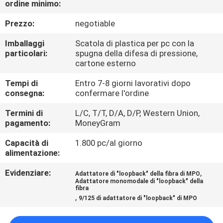
ordine minimo:
CONTROLLO
DI
Prezzo:
negotiable
QUALITÀ
Imballaggi
Scatola di plastica per pc con la
particolari:
spugna della difesa di pressione,
cartone esterno
CONTATTICI
Tempi di
Entro 7-8 giorni lavorativi dopo
consegna:
confermare l'ordine
NOTIZIE
Termini di
L/C, T/T, D/A, D/P, Western Union,
pagamento:
MoneyGram
CASI
Capacità di
1.800 pc/al giorno
alimentazione:
MAPPA
Evidenziare:
,
Adattatore di "loopback" della fibra di MPO
DEL
Adattatore monomodale di "loopback" della
fibra
,
SITO
9/125 di adattatore di "loopback" di MPO