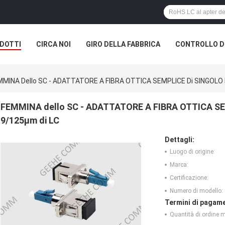
DOTTI
CIRCA NOI
GIRO DELLA FABBRICA
CONTROLLO DI
MMINA Dello SC - ADATTATORE A FIBRA OTTICA SEMPLICE Di SINGOLO
FEMMINA dello SC - ADATTATORE A FIBRA OTTICA S
9/125µm di LC
Dettagli:
Luogo di origine:
Marca:
Certificazione:
Numero di modello:
Termini di pagame
Quantità di ordine 