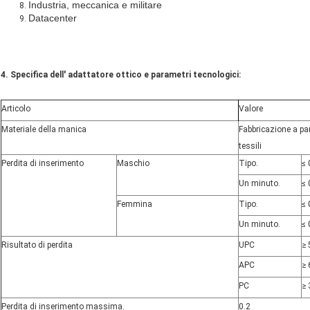
Industria, meccanica e militare
Datacenter
4. Specifica dell' adattatore ottico e parametri tecnologici:
Articolo
Valore
Materiale della manica
Fabbricazione a par
tessili
Perdita di inserimento
Maschio
Tipo.
≤ 
Un minuto.
≤ 
Femmina
Tipo.
≤ 
Un minuto.
≤ 
Risultato di perdita
UPC
≥ 
APC
≥ 
PC
≥ 
Perdita di inserimento massima.
0.2