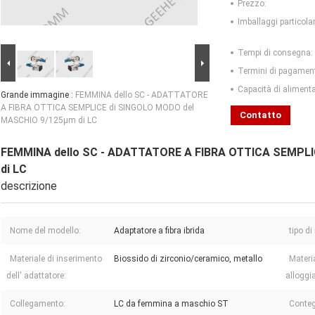
Prezzo:
Imballaggi particolar
Tempi di consegna:
Termini di pagamen
Capacità di aliment
Grande immagine :
FEMMINA dello SC - ADATTATORE
A FIBRA OTTICA SEMPLICE di SINGOLO MODO del
Contatto
MASCHIO 9/125µm di LC
FEMMINA dello SC - ADATTATORE A FIBRA OTTICA SEMPL
di LC
descrizione
Nome del modello:
Adaptatore a fibra ibrida
tipo d
Materiale di inserimento
Biossido di zirconio/ceramico, metallo
Materia
dell' adattatore:
alloggi
Collegamento:
LC da femmina a maschio ST
Contegg