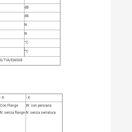
dB
dB
N
N
°C
°C
0/TIA/EIA568
- X.
- X.
Con Flange
W: con persiana
N: senza flange
N: senza serratura