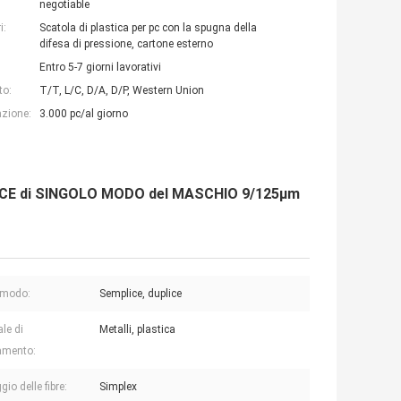
negotiable
i:
Scatola di plastica per pc con la spugna della
difesa di pressione, cartone esterno
Entro 5-7 giorni lavorativi
to:
T/T, L/C, D/A, D/P, Western Union
azione:
3.000 pc/al giorno
ICE di SINGOLO MODO del MASCHIO 9/125µm
i modo:
Semplice, duplice
le di
Metalli, plastica
amento:
io delle fibre:
Simplex