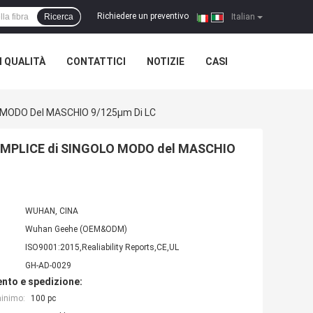
Richiedere un preventivo
Ricerca
|
Italian
 QUALITÀ
CONTATTICI
NOTIZIE
CASI
 MODO Del MASCHIO 9/125µm Di LC
EMPLICE di SINGOLO MODO del MASCHIO
WUHAN, CINA
Wuhan Geehe (OEM&ODM)
ISO9001:2015,Realiability Reports,CE,UL
GH-AD-0029
nto e spedizione:
minimo:
100 pc