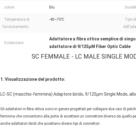
colore:
Blu
Durabil
Temperatura di
-40~75℃
Tipo d
funzionamento:
dell'ada
Adattatore a fibra ottica semplice di sing
Evidenziare:
adattatore di 9/125µM Fiber Optic Cable
SC FEMMALE - LC MALE SINGLE MOD
1. Visualizzazione del prodotto:
LC-SC (maschio-femmina) Adaptore ibrido, 9/125μm Single Mode, allog
Gli adattatori in fibra ottica sono in genere progettati per collegare due cavi di pat
femmina che consentono alla porta di accettare un connettore diverso da quello pe
anche adattatori ibridi che accettano diversi tipi di connettori.