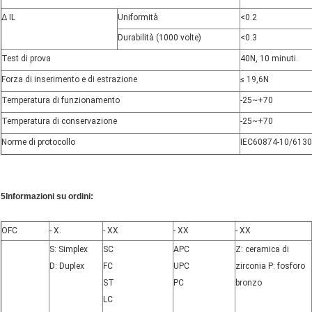
∆ IL
Uniformità
<
0.2
Durabilità (1000 volte)
<
0.3
Test di prova
40N, 10 minuti.
Forza di inserimento e di estrazione
≤ 19,6N
Temperatura di funzionamento
-25~+70
Temperatura di conservazione
-25~+70
Norme di protocollo
IEC60874-10/6130
5Informazioni su ordini:
OFC
- X.
- XX
- XX
- XX
S: Simplex
SC
APC
Z: ceramica di
D: Duplex
FC
UPC
zirconia P: fosforo
ST
PC
bronzo
LC