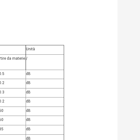
Unità
tire da materie
/
0.5
dB
0.2
dB
0.3
dB
0.2
dB
50
dB
60
dB
35
dB
dB