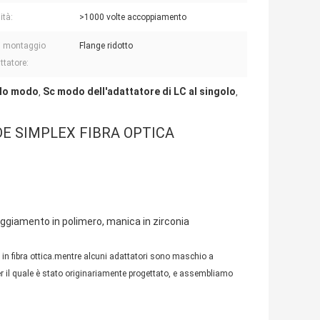
ità:
>1000 volte accoppiamento
i montaggio
Flange ridotto
ttatore:
olo modo
Sc modo dell'adattatore di LC al singolo
,
,
E SIMPLEX FIBRA OPTICA
giamento in polimero, manica in zirconia
ch in fibra ottica.mentre alcuni adattatori sono maschio a
r il quale è stato originariamente progettato, e assembliamo