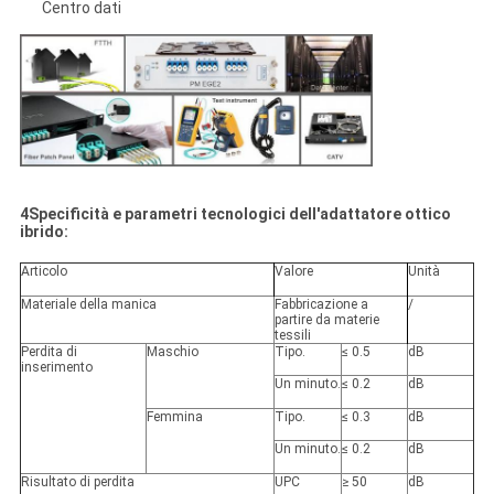
Centro dati
4Specificità e parametri tecnologici dell'adattatore ottico
ibrido:
Articolo
Valore
Unità
Materiale della manica
Fabbricazione a
/
partire da materie
tessili
Perdita di
Maschio
Tipo.
≤ 0.5
dB
inserimento
Un minuto.
≤ 0.2
dB
Femmina
Tipo.
≤ 0.3
dB
Un minuto.
≤ 0.2
dB
Risultato di perdita
UPC
≥ 50
dB