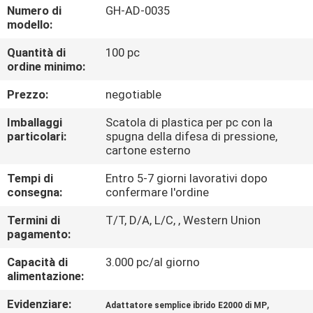
CONTROLLO
Numero di
GH-AD-0035
modello:
DI
Quantità di
100 pc
QUALITÀ
ordine minimo:
Prezzo:
negotiable
CONTATTICI
Imballaggi
Scatola di plastica per pc con la
particolari:
spugna della difesa di pressione,
NOTIZIE
cartone esterno
Tempi di
Entro 5-7 giorni lavorativi dopo
CASI
consegna:
confermare l'ordine
Termini di
T/T, D/A, L/C, , Western Union
MAPPA
pagamento:
DEL
Capacità di
3.000 pc/al giorno
alimentazione:
SITO
Evidenziare:
,
Adattatore semplice ibrido E2000 di MP