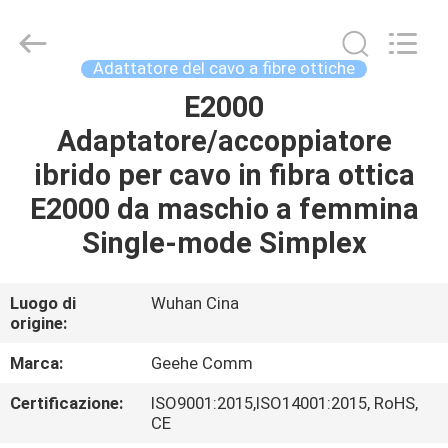
Wuhan
Geehe
Optical
Communication
Co.,ltd.
Adattatore del cavo a fibre ottiche
All
Rights
E2000
CASA
Reserved.
Developed
by
Adaptatore/accoppiatore
ECER
PRODOTTI
ibrido per cavo in fibra ottica
E2000 da maschio a femmina
CIRCA
Single-mode Simplex
NOI
Luogo di
Wuhan Cina
origine:
GIRO
DELLA
Marca:
Geehe Comm
FABBRICA
Certificazione:
ISO9001:2015,ISO14001:2015, RoHS,
CE