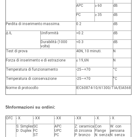
APC
≥ 60
dB
PC
≥ 35
dB
Perdita di inserimento massima.
0.2
dB
∆ IL
Uniformità
<
0.2
dB
Durabilità (1000
<
0.3
dB
volte)
Test di prova
40N, 10 minuti.
N
Forza di inserimento e di estrazione
≤ 19,6N
N
Temperatura di funzionamento
-25~+70
°C
Temperatura di conservazione
-25~+70
°C
Norme di protocollo
IEC60874-10/61300/TIA/EIA568
5Informazioni su ordini:
OFC
- X.
- XX
- XX
- XX
- X.
- X.
S: Simplex
SC
APC
Z: ceramica
Con
W: con
D: Duplex
FC
UPC
di zirconia
Flange
persiana
ST
PC
P: bronzo
N: senza
N: senza