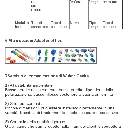
LC
fosforo
flange
serratura
MU
E2000
Modalità
Tipo di
Tipo di
Sleeve
Tipo di
Tipo di
fibra
connettore
connettore
flange
persiana
6.Altre opzioni Adapter ottici:
7Servizio di comunicazione di Wuhan Geehe:
1) Alta stabilità ambientale
Basse perdite di inserimento, basse perdite dipendenti dalla
polarizzazione, basso riflesso posteriore e buona uniformità
2) Struttura compatta
Piccole dimensioni, può essere installato direttamente in una
varietà di scatola di trasferimento e solo occupare poco spazio
3) Controllo della qualità rigoroso
Garantiamo che ogni prodotto nelle mani dei clienti è soggetto a