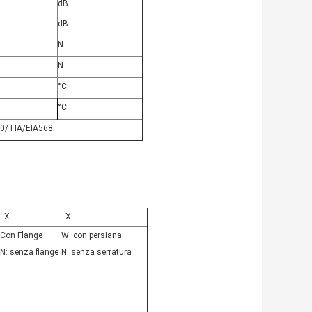
dB
dB
N
N
°C
°C
0/TIA/EIA568
- X.
- X.
Con Flange
W: con persiana
N: senza flange
N: senza serratura