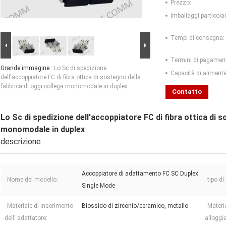
Prezzo:
Imballaggi particolar
Tempi di consegna:
Termini di pagamen
Grande immagine :
Lo Sc di spedizione
Capacità di aliment
dell'accoppiatore FC di fibra ottica di sostegno della
fabbrica di oggi collega monomodale in duplex
Contatto
Lo Sc di spedizione dell'accoppiatore FC di fibra ottica di s
monomodale in duplex
descrizione
Accoppiatore di adattamento FC SC Duplex
Nome del modello:
tipo d
Single Mode
Materiale di inserimento
Biossido di zirconio/ceramico, metallo
Materia
dell' adattatore:
alloggi