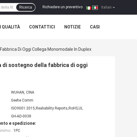
Richiedere un preventivo
Ricerca
|
Italian
 QUALITÀ
CONTATTICI
NOTIZIE
CASI
a Fabbrica Di Oggi Collega Monomodale In Duplex
a di sostegno della fabbrica di oggi
WUHAN, CINA
Geehe Comm
ISO9001:2015,Realiability Reports,RoHS,UL
GH-AD-0038
nto e spedizione:
minimo:
1PC