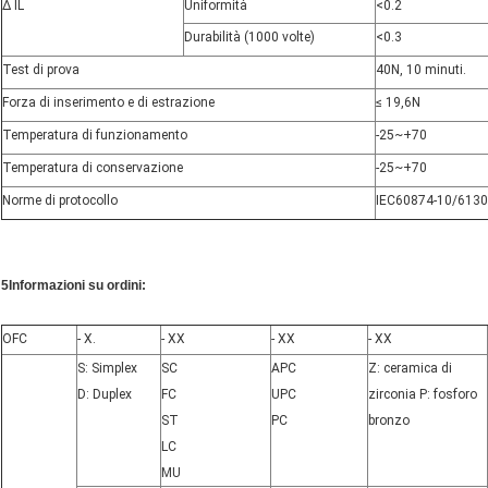
∆ IL
Uniformità
<
0.2
Durabilità (1000 volte)
<
0.3
Test di prova
40N, 10 minuti.
Forza di inserimento e di estrazione
≤ 19,6N
Temperatura di funzionamento
-25~+70
Temperatura di conservazione
-25~+70
Norme di protocollo
IEC60874-10/6130
5Informazioni su ordini:
OFC
- X.
- XX
- XX
- XX
S: Simplex
SC
APC
Z: ceramica di
D: Duplex
FC
UPC
zirconia P: fosforo
ST
PC
bronzo
LC
MU