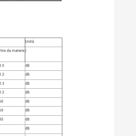
Unità
tire da materie
/
0.5
dB
0.2
dB
0.3
dB
0.2
dB
50
dB
60
dB
35
dB
dB