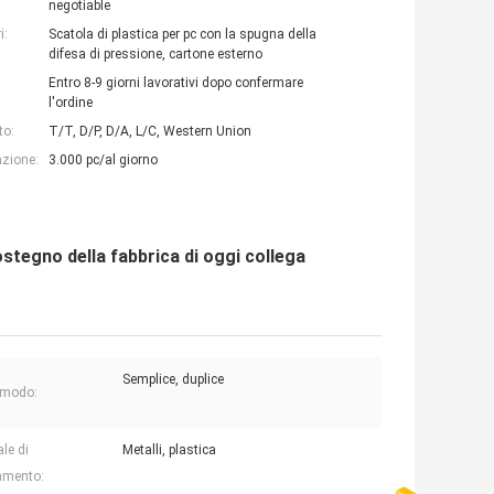
negotiable
i:
Scatola di plastica per pc con la spugna della
difesa di pressione, cartone esterno
Entro 8-9 giorni lavorativi dopo confermare
l'ordine
to:
T/T, D/P, D/A, L/C, Western Union
azione:
3.000 pc/al giorno
ostegno della fabbrica di oggi collega
Semplice, duplice
i modo:
le di
Metalli, plastica
amento: