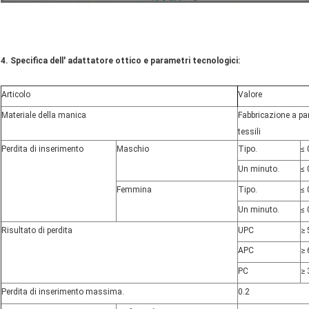
4. Specifica dell' adattatore ottico e parametri tecnologici:
Articolo
Valore
Materiale della manica
Fabbricazione a par
tessili
Perdita di inserimento
Maschio
Tipo.
≤ 
Un minuto.
≤ 
Femmina
Tipo.
≤ 
Un minuto.
≤ 
Risultato di perdita
UPC
≥ 
APC
≥ 
PC
≥ 
Perdita di inserimento massima.
0.2