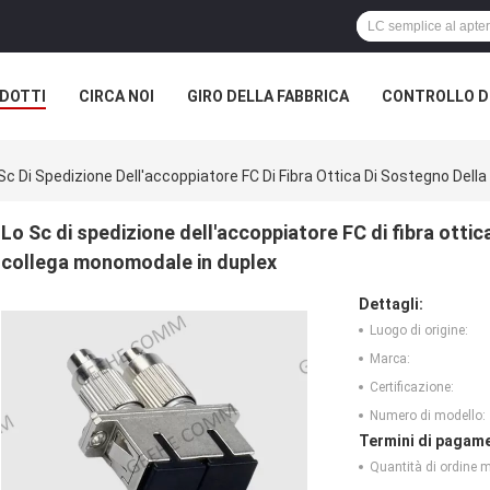
DOTTI
CIRCA NOI
GIRO DELLA FABBRICA
CONTROLLO DI
Sc Di Spedizione Dell'accoppiatore FC Di Fibra Ottica Di Sostegno Dell
Lo Sc di spedizione dell'accoppiatore FC di fibra ottic
collega monomodale in duplex
Dettagli:
Luogo di origine:
Marca:
Certificazione:
Numero di modello:
Termini di pagame
Quantità di ordine 