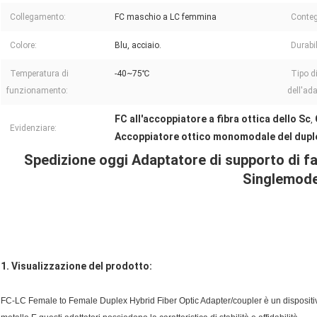
Collegamento:
FC maschio a LC femmina
Contegg
Colore:
Blu, acciaio.
Durabil
Temperatura di
-40~75℃
Tipo d
funzionamento:
dell'ada
FC all'accoppiatore a fibra ottica dello Sc
,
Evidenziare:
Accoppiatore ottico monomodale del duple
Spedizione oggi Adaptatore di supporto di f
Singlemod
1. Visualizzazione del prodotto:
FC-LC Female to Female Duplex Hybrid Fiber Optic Adapter/coupler è un dispositivo 