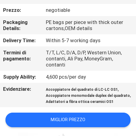
CONTROLLO
Prezzo:
negotiable
DI
Packaging
PE bags per piece with thick outer
QUALITÀ
Details:
cartons,OEM details
Delivery Time:
Within 5-7 working days
CONTATTICI
Termini di
T/T, L/C, D/A, D/P, Western Union,
pagamento:
contanti, Ali Pay, MoneyGram,
NOTIZIE
contanti
Supply Ability:
4,600 pcs/per day
CASI
Evidenziare:
,
Accoppiatore del quadrato di LC-LC OS1
,
Accoppiatore monomodale duplex del quadrato
MAPPA
Adattatori a fibra ottica ceramici OS1
DEL
MIGLIOR PREZZO
SITO