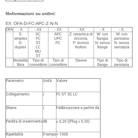
5Informazioni su ordini:
EX: OFA-D-FC-APC-Z-N-N
OFA
- X.
- XX
- XX
- XX
- X.
- X.
S:
SC
APC
Z: ceramica di
W: con
W: con
simplex
FC
UPC
zirconia,
flangia
persiana
D:
ST
PC
P: bronzo
N: senza
N: senza
duplex
LC
fosforo
flange
serratura
MU
ST
Modalità
Tipo di
Tipo di
Sleeve
Tipo di
Tipo di
fibra
connettore
connettore
flange
persiana
Parametro
Unità
Valore
Collegamento
/
FC ST SC LC
Sleeve
/
Fabbricazione a partire da:
Perdita di inserimento
dB
≤ 0,20 ((Plug ≤ 0,30)
Ripetibilità
Il tempo
> 1000