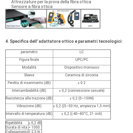
Attrezzature per la prova della fibra ottica
Sensore a fibra ottica
4. Specifica dell' adattatore ottico e parametri tecnologici:
parametro
LC
Figura finale
UPC/PC
Modalità
Dispositivo monouso
Sleeve
Ceramica di zirconia
Perdita di inserimento (dB)
≤ 0.2
Intercambiabilità (dB)
≤ 0,2 (connessione casuale)
Resistenza alla trazione (dB)
≤ 0,2 (0~100N)
Vibrazione (dB)
≤ 0,2 ((5~50 Hz, ampiezza 1,5 mm)
Intervallo di temperatura (dB)
≤ 0,2 ((-40~80°C, 21 cicli)
Ripetibilità
≤ 0,2 dB
Durata di vita
> 1000
Collegamento
1-2,5 N