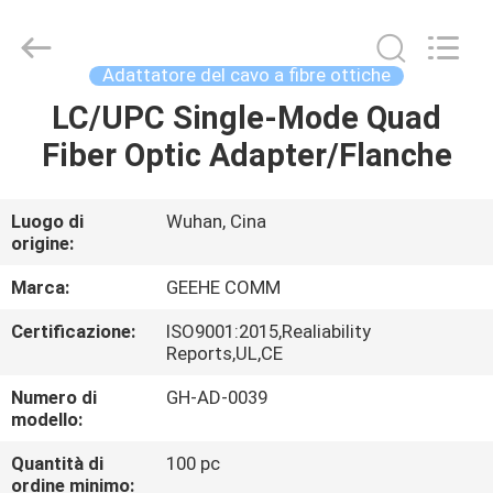
Wuhan
Geehe
Optical
Communication
Co.,ltd.
Adattatore del cavo a fibre ottiche
All
Rights
LC/UPC Single-Mode Quad
CASA
Reserved.
Developed
by
Fiber Optic Adapter/Flanche
ECER
PRODOTTI
Luogo di
Wuhan, Cina
origine:
CIRCA
NOI
Marca:
GEEHE COMM
Certificazione:
ISO9001:2015,Realiability
Reports,UL,CE
GIRO
DELLA
Numero di
GH-AD-0039
modello:
FABBRICA
Quantità di
100 pc
ordine minimo: