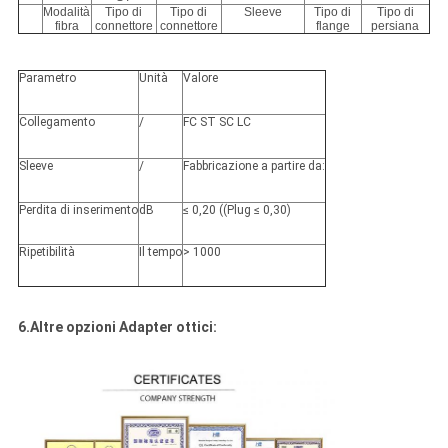
Modalità
Tipo di
Tipo di
Sleeve
Tipo di
Tipo di
fibra
connettore
connettore
flange
persiana
Parametro
Unità
Valore
Collegamento
/
FC ST SC LC
Sleeve
/
Fabbricazione a partire da:
Perdita di inserimento
dB
≤ 0,20 ((Plug ≤ 0,30)
Ripetibilità
Il tempo
> 1000
6.Altre opzioni Adapter ottici: