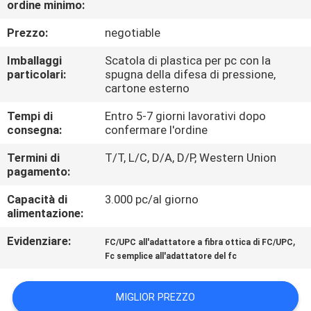
ordine minimo:
CONTROLLO
DI
Prezzo:
negotiable
QUALITÀ
Imballaggi
Scatola di plastica per pc con la
particolari:
spugna della difesa di pressione,
cartone esterno
CONTATTICI
Tempi di
Entro 5-7 giorni lavorativi dopo
consegna:
confermare l'ordine
NOTIZIE
Termini di
T/T, L/C, D/A, D/P, Western Union
pagamento:
CASI
Capacità di
3.000 pc/al giorno
alimentazione:
MAPPA
Evidenziare:
,
FC/UPC all'adattatore a fibra ottica di FC/UPC
DEL
Fc semplice all'adattatore del fc
SITO
MIGLIOR PREZZO