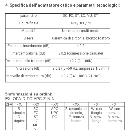
4. Specifica dell' adattatore ottico e parametri tecnologici:
parametro
SC, FC, ST, LC, MU, ST
Figura finale
APC/UPC/PC
Modalità
Uni-modo e multi-modo
Sleeve
Ceramica di zirconia, bronzo fosforo
Perdita di inserimento (dB)
≤ 0.2
Intercambiabilità (dB)
≤ 0,2 (connessione casuale)
Resistenza alla trazione (dB)
≤ 0,2 (0~100N)
Vibrazione (dB)
≤ 0,2 ((5~50 Hz, ampiezza 1,5 mm)
Intervallo di temperatura (dB)
≤ 0,2 ((-40~80°C, 21 cicli)
5Informazioni su ordini:
EX: OFA-D-FC-APC-Z-N-N
OFA
- X.
- XX
- XX
- XX
- X.
- X.
S:
SC
APC
Z: ceramica di
W: con
W: con
simplex
FC
UPC
zirconia,
flangia
persiana
D:
ST
PC
P: bronzo
N: senza
N: senza
duplex
LC
fosforo
flange
serratura
MU
ST