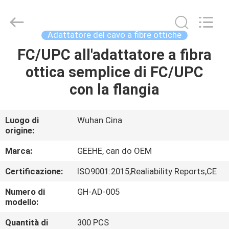
Wuhan
Geehe
Optical
Communication
Co.,ltd.
Adattatore del cavo a fibre ottiche
All
Rights
Reserved.
FC/UPC all'adattatore a fibra
CASA
Developed
by
ottica semplice di FC/UPC
ECER
PRODOTTI
con la flangia
CIRCA
Luogo di
Wuhan Cina
origine:
NOI
Marca:
GEEHE, can do OEM
GIRO
Certificazione:
ISO9001:2015,Realiability Reports,CE
DELLA
Numero di
GH-AD-005
FABBRICA
modello:
Quantità di
300 PCS