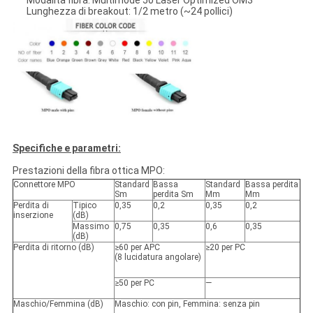
Lunghezza di breakout: 1/2 metro (~24 pollici)
Specifiche e parametri:
Prestazioni della fibra ottica MPO:
Connettore MPO
Standard
Bassa
Standard
Bassa perdita
Sm
perdita Sm
Mm
Mm
Perdita di
Tipico
0,35
0,2
0,35
0,2
inserzione
(dB)
Massimo
0,75
0,35
0,6
0,35
(dB)
Perdita di ritorno (dB)
≥60 per APC
≥20 per PC
(8 lucidatura angolare)
≥50 per PC
—
Maschio/Femmina (dB)
Maschio: con pin, Femmina: senza pin