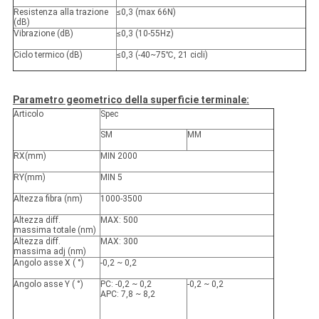
Resistenza alla trazione
≤0,3 (max 66N)
(dB)
Vibrazione (dB)
≤0,3 (10-55Hz)
Ciclo termico (dB)
≤0,3 (-40~75℃, 21 cicli)
Parametro geometrico della superficie terminale:
Articolo
Spec
SM
MM
RX
(
mm
)
MIN 2000
RY
(
mm
)
MIN 5
Altezza fibra (nm)
1000-3500
Altezza diff.
MAX: 500
massima totale (nm)
Altezza diff.
MAX: 300
massima adj (nm)
Angolo asse X ( °)
-0,2 ~ 0,2
Angolo asse Y ( °)
PC: -0,2 ~ 0,2
-0,2 ~ 0,2
APC: 7,8 ~ 8,2