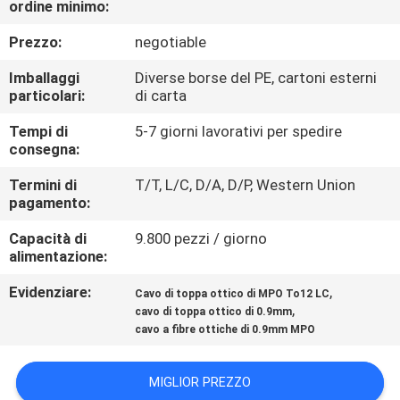
ordine minimo:
CONTROLLO
DI
Prezzo:
negotiable
QUALITÀ
Imballaggi
Diverse borse del PE, cartoni esterni
particolari:
di carta
CONTATTICI
Tempi di
5-7 giorni lavorativi per spedire
consegna:
NOTIZIE
Termini di
T/T, L/C, D/A, D/P, Western Union
pagamento:
Capacità di
9.800 pezzi / giorno
CASI
alimentazione:
Evidenziare:
,
Cavo di toppa ottico di MPO To12 LC
MAPPA
,
cavo di toppa ottico di 0.9mm
DEL
cavo a fibre ottiche di 0.9mm MPO
SITO
MIGLIOR PREZZO