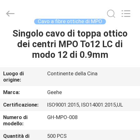
Geehe
Optical
Communication
Co.,ltd.
All
Cavo a fibre ottiche di MPO
Rights
Reserved.
Singolo cavo di toppa ottico
CASA
Developed
by
ECER
dei centri MPO To12 LC di
PRODOTTI
modo 12 di 0.9mm
CIRCA
Luogo di
Continente della Cina
origine:
NOI
Marca:
Geehe
GIRO
Certificazione:
ISO9001:2015, ISO14001:2015,UL
DELLA
Numero di
GH-MPO-008
FABBRICA
modello:
Quantità di
500 PCS