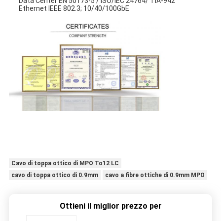
Data Center EN 50173-5 / ISO/IEC 24764/ TIA-942
Ethernet IEEE 802.3; 10/40/100GbE
Cavo di toppa ottico di MPO To12 LC
cavo di toppa ottico di 0.9mm
cavo a fibre ottiche di 0.9mm MPO
Ottieni il miglior prezzo per