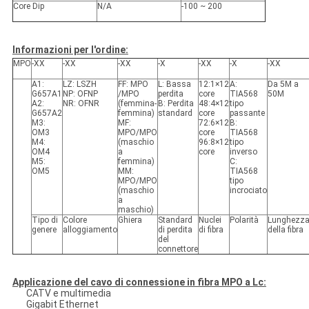
Core Dip
N/A
-100 ~ 200
Informazioni per l'ordine:
MPO
-XX
-XX
-XX
-X
-XX
-X
-XX
A1:
LZ: LSZH
FF: MPO
L: Bassa
12:1×12
A:
Da 5M a
G657A1
NP: OFNP
/MPO
perdita
core
TIA568
50M
A2:
NR: OFNR
(femmina-
B: Perdita
48:4×12
tipo
G657A2
femmina)
standard
core
passante
M3:
MF:
72:6×12
B:
OM3
MPO/MPO
core
TIA568
M4:
(maschio
96:8×12
tipo
OM4
a
core
inverso
M5:
femmina)
C:
OM5
MM:
TIA568
MPO/MPO
tipo
(maschio
incrociato
a
maschio)
Tipo di
Colore
Ghiera
Standard
Nuclei
Polarità
Lunghezz
genere
alloggiamento
di perdita
di fibra
della fibra
del
connettore
Applicazione del cavo di connessione in fibra MPO a Lc:
CATV e multimedia
Gigabit Ethernet