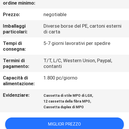
CONTROLLO
ordine minimo:
DI
Prezzo:
negotiable
QUALITÀ
Imballaggi
Diverse borse del PE, cartoni esterni
particolari:
di carta
CONTATTICI
Tempi di
5-7 giorni lavorativi per spedire
consegna:
NOTIZIE
Termini di
T/T, L/C, Western Union, Paypal,
pagamento:
contanti
CASI
Capacità di
1.800 pc/giorno
alimentazione:
Evidenziare:
,
MAPPA
Cassetta di stile MPO di LGX
,
12 cassetta della fibra MPO
DEL
Cassetta duplex di MPO
SITO
MIGLIOR PREZZO