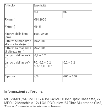
Articolo
Specificità
SM
MM
RX
(
mm
)
MIN 2000
RY
(
mm
)
Min 5
Altezza della fibra
1000-3500
(nm)
Differenze massime,
Max: 500
altezza totale (nm)
Differenza massima
Max: 300
di altezza (nm)
L'angolo dell'asse X
-0,2 ~ 0.2
(°)
L'angolo dell'asse Y
PC: -0,2 ~ 0.2
-0,2 ~ 0.2
(°)
APC: 7,8 ~ 8.2
Dip core
N/A
-100 ~ 200
Informazioni sull'ordine:
MC-2xMPO/M-12xDLC-24OM3-A: MPO Fiber Optic Cassette, 2x
MPO-12 Maschio a 12x LC/UPC Duplex, 24 Fibre Multimode OM3,
Tipo A, Chiave in alto-chiave in basso