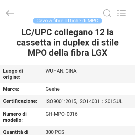
Wuhan
Geehe
Optical
Communication
Co.,ltd.
Cavo a fibre ottiche di MPO
All
Rights
Reserved.
LC/UPC collegano 12 la
CASA
Developed
by
cassetta in duplex di stile
ECER
PRODOTTI
MPO della fibra LGX
CIRCA
Luogo di
WUHAN, CINA
origine:
NOI
Marca:
Geehe
GIRO
Certificazione:
ISO9001:2015, ISO14001：2015,UL
DELLA
Numero di
GH-MPO-0016
FABBRICA
modello:
Quantità di
300 PCS