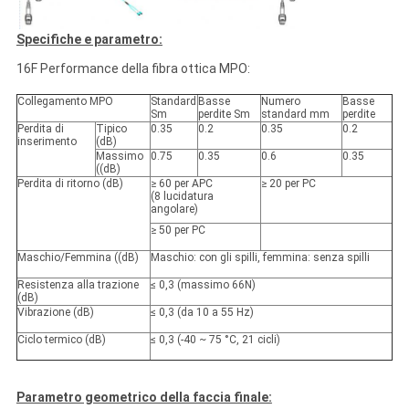
Specifiche e parametro:
16F Performance della fibra ottica MPO:
Collegamento MPO
Standard
Basse
Numero
Basse
Sm
perdite Sm
standard mm
perdite
Perdita di
Tipico
0.35
0.2
0.35
0.2
inserimento
(dB)
Massimo
0.75
0.35
0.6
0.35
((dB)
Perdita di ritorno (dB)
≥ 60 per APC
≥ 20 per PC
(8 lucidatura
angolare)
≥ 50 per PC
Maschio/Femmina ((dB)
Maschio: con gli spilli, femmina: senza spilli
Resistenza alla trazione
≤ 0,3 (massimo 66N)
(dB)
Vibrazione (dB)
≤ 0,3 (da 10 a 55 Hz)
Ciclo termico (dB)
≤ 0,3 (-40 ~ 75 °C, 21 cicli)
Parametro geometrico della faccia finale: