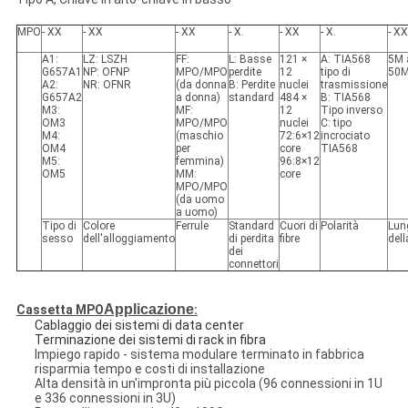
MPO
- XX
- XX
- XX
- X.
- XX
- X.
- XX
A1:
LZ: LSZH
FF:
L: Basse
121 ×
A: TIA568
5M 
G657A1
NP: OFNP
MPO/MPO
perdite
12
tipo di
50
A2:
NR: OFNR
(da donna
B: Perdite
nuclei
trasmissione
G657A2
a donna)
standard
484 ×
B: TIA568
M3:
MF:
12
Tipo inverso
OM3
MPO/MPO
nuclei
C: tipo
M4:
(maschio
72:6×12
incrociato
OM4
per
core
TIA568
M5:
femmina)
96:8×12
OM5
MM:
core
MPO/MPO
(da uomo
a uomo)
Tipo di
Colore
Ferrule
Standard
Cuori di
Polarità
Lun
sesso
dell'alloggiamento
di perdita
fibre
dell
dei
connettori
Applicazione
Cassetta MPO
:
Cablaggio dei sistemi di data center
Terminazione dei sistemi di rack in fibra
Impiego rapido - sistema modulare terminato in fabbrica
risparmia tempo e costi di installazione
Alta densità in un'impronta più piccola (96 connessioni in 1U
e 336 connessioni in 3U)